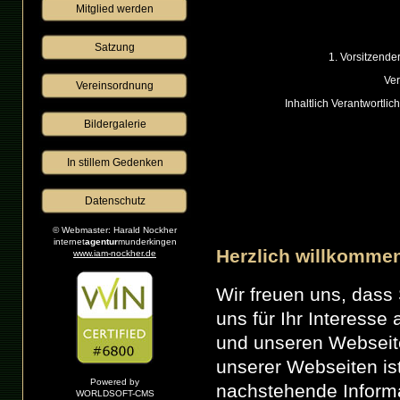
Mitglied werden
Satzung
1. Vorsitzend
Ver
Vereinsordnung
Inhaltlich Verantwortli
Bildergalerie
 In stillem Gedenken 
Datenschutz
© Webmaster: Harald Nockher
internet
agentur
munderkingen
Herzlich willkomme
www.iam-nockher.de
Wir freuen uns, das
uns für Ihr Interesse
und unseren Webseite
unserer Webseiten ist
Powered by
nachstehende Informa
WORLDSOFT-CMS