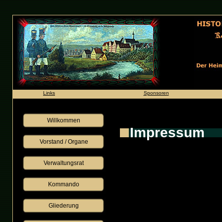
Links
Sponsoren
Willkommen
Impressum
Vorstand / Organe
Verwaltungsrat
Kommando
Gliederung