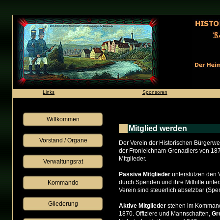
Links
Sponsoren
Willkommen
Mitglied werden
Vorstand / Organe
Der Verein der Historischen Bürgerw
der Fronleichnam-Grenadiers von 1870
Mitglieder.
Verwaltungsrat
Passive Mitglieder
unterstützen den V
durch Spenden und ihre Mithilfe unter
Kommando
Verein sind steuerlich absetzbar (Spe
Gliederung
Aktive Mitglieder
stehen im Kommand
1870. Offiziere und Mannschaften,
Gr