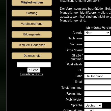
historische Uniform von 1847.
Mitglied werden
Der Vereinsvorstand begrüßt den Beitrit
Munderkingen identifizieren wollen, a
Satzung
auswärts wohnhaft sind und nicht ver
Munderkinger sind.
Vereinsordnung
Ich möchte Verei
Anrede
Bildergalerie
Nachname
Vorname
 In stillem Gedenken 
Firma / Beruf
Straße /
Datenschutz
Nummer
Postleitzahl
Ort
Erweiterte Suche
Land
Email
Telefonnummer
Faxnummer
Mobiltelefon
Sprache
Geburtsdatum