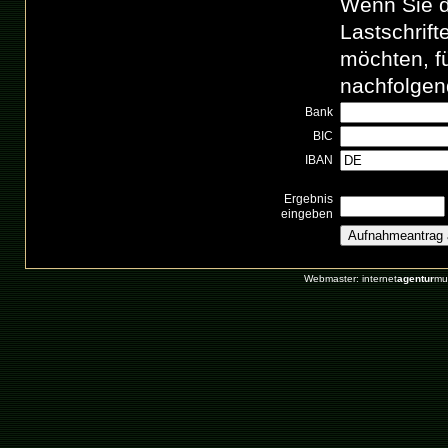
Wenn Sie d
Lastschrif
möchten, fü
nachfolgen
Bank
BIC
IBAN
Ergebnis
eingeben
Webmaster: internet
agentur
mu